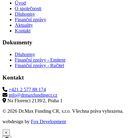
Úvod
O společnosti
Dluhopisy
Finanční zprávy
Aktuality
Kontakt
Dokumenty
Dluhopisy
Finanční zprávy - Emitent
Finanční zprávy - Ručitel
Kontakt
+421 2 577 88 174
info@drmaxfundingcr.cz
Na Florenci 2139/2, Praha 1
© 2026 Dr.Max Funding CR, s.r.o. Všechna práva vyhrazena.
webdesign by
Fox Development
×