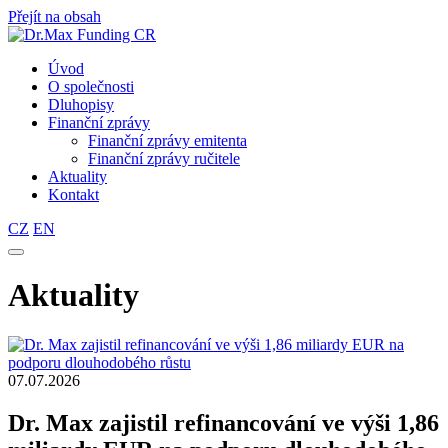
Přejít na obsah
Úvod
O společnosti
Dluhopisy
Finanční zprávy
Finanční zprávy emitenta
Finanční zprávy ručitele
Aktuality
Kontakt
CZ
EN
Aktuality
07.07.2026
Dr. Max zajistil refinancování ve výši 1,86